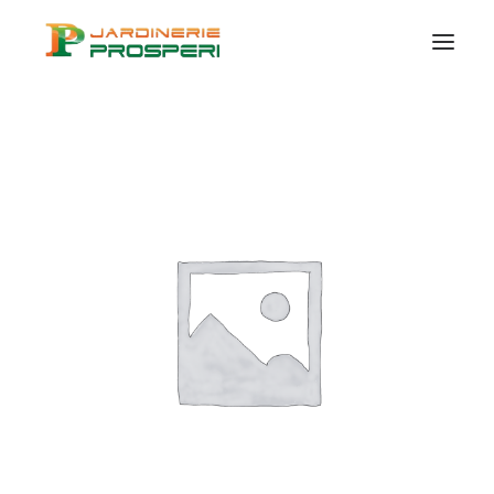
VÉGÉTAUX
SUR MESURE
CERTIFICATION
BIO
CONSEILS ET IDÉES
CONTACT