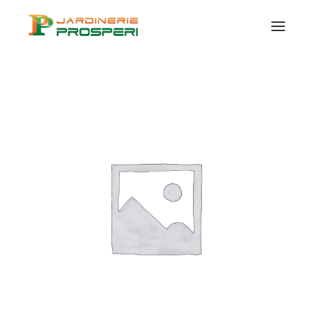
VÉGÉTAUX
SUR MESURE
CERTIFICATION
BIO
CONSEILS ET IDÉES
CONTACT