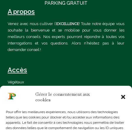
PARKING GRATUIT
A propos
Venez avec nous cultiver l’
EXCELLENCE
! Toute notre équipe vous
souhaite la bienvenue et se mobilise pour vous donner les
meilleurs conseils. Nos experts pourront répondre à toutes vos
interrogations et vos questions. Alors n’hésitez pas à leur
demander conseil !
Accès
Végétaux
Certification
Gérer le consentement aux
Bio
cookies
Sur mesure
Conseils & idées
Pour offrir les meilleures expériences, nous utilisons des technologies
Mentions légales
telles que les cookies pour stocker et/ou accéder aux informations des
Politique de confidentialité
appareils. Le fait de consentir à ces technologies nous permettra de traiter
Contact
des données telles que le comportement de navigation ou les ID uniques