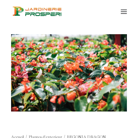
VÉGÉTAUX
SUR MESURE
CERTIFICATION
BIO
CONSEILS ET IDÉES
CONTACT
Accueil
Plantes d'exterieur
BEGONIA DRAGON