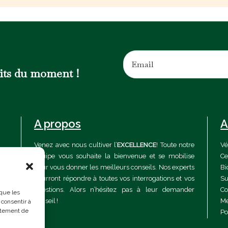
uits du moment !
A propos
A
Venez avec nous cultiver l’
EXCELLENCE
! Toute notre
Vé
équipe vous souhaite la bienvenue et se mobilise
Ce
pour vous donner les meilleurs conseils. Nos experts
Bi
pourront répondre à toutes vos interrogations et vos
Su
questions. Alors n’hésitez pas à leur demander
Co
 que les
conseil !
Me
 consentir à
rtement de
Po