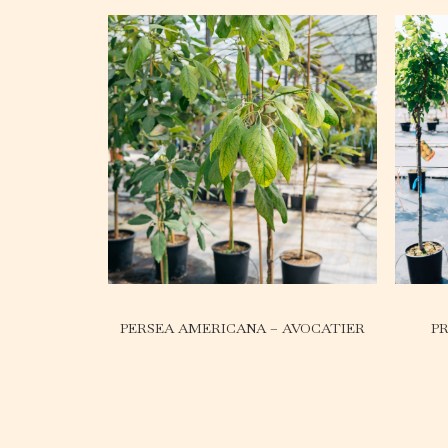
IA
PERSEA AMERICANA – AVOCATIER
P