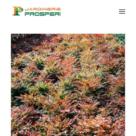
VÉGÉTAUX
SUR MESURE
CERTIFICATION
BIO
CONSEILS ET IDÉES
CONTACT