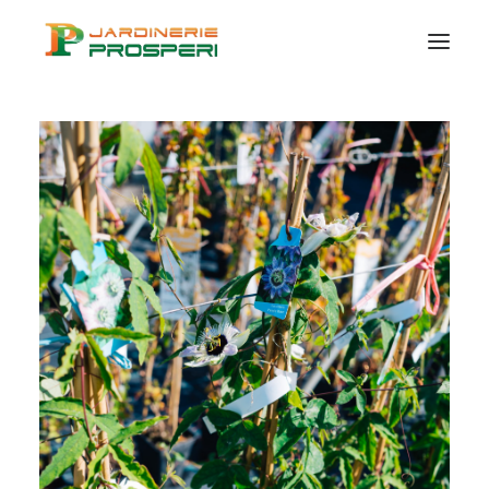
VÉGÉTAUX
SUR MESURE
CERTIFICATION
BIO
CONSEILS ET IDÉES
CONTACT