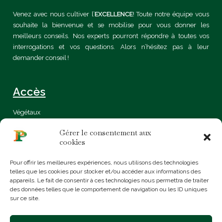
Venez avec nous cultiver l’
EXCELLENCE
! Toute notre équipe vous
souhaite la bienvenue et se mobilise pour vous donner les
meilleurs conseils. Nos experts pourront répondre à toutes vos
interrogations et vos questions. Alors n’hésitez pas à leur
demander conseil !
Accès
Végétaux
Certification
Gérer le consentement aux
Bio
cookies
Sur mesure
Conseils & idées
Pour offrir les meilleures expériences, nous utilisons des technologies
Mentions légales
telles que les cookies pour stocker et/ou accéder aux informations des
Politique de confidentialité
appareils. Le fait de consentir à ces technologies nous permettra de traiter
Contact
des données telles que le comportement de navigation ou les ID uniques
sur ce site.
366 Boulevard du Mercantour