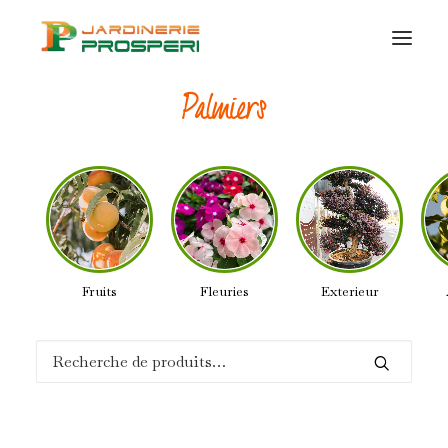
Palmiers
VÉGÉTAUX
SUR MESURE
CERTIFICATION
BIO
CONSEILS ET IDÉES
Fruits
Fleuries
Exterieur
CONTACT
Recherche
pour :