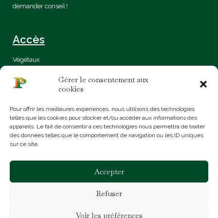
demander conseil !
Accès
Végétaux
Certification
Gérer le consentement aux
Bio
cookies
Sur mesure
Conseils & idées
Pour offrir les meilleures expériences, nous utilisons des technologies
Mentions légales
telles que les cookies pour stocker et/ou accéder aux informations des
Politique de confidentialité
appareils. Le fait de consentir à ces technologies nous permettra de traiter
Contact
des données telles que le comportement de navigation ou les ID uniques
sur ce site.
366 Boulevard du Mercantour
06200 Nice
Accepter
+33 (0)4 93 72 80 06
contact@jardinerieprosperi.fr
Refuser
Voir les préférences