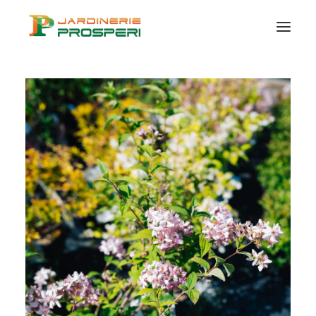
VÉGÉTAUX
SUR MESURE
CERTIFICATION
BIO
CONSEILS ET IDÉES
CONTACT